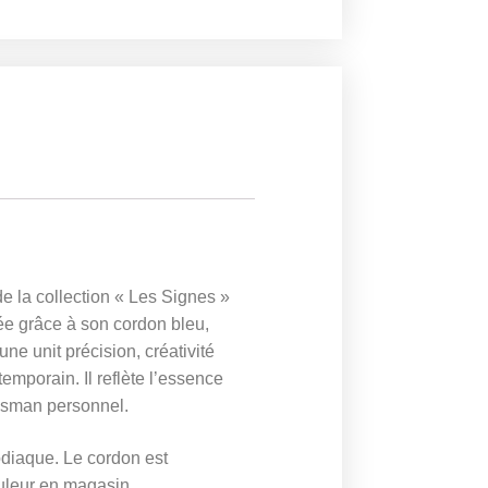
e la collection « Les Signes »
sée grâce à son cordon bleu,
e unit précision, créativité
mporain. Il reflète l’essence
lisman personnel.
odiaque. Le cordon est
uleur en magasin.