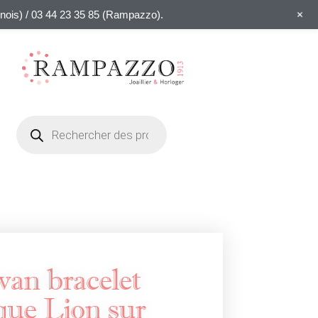
+
linois) / 03 44 23 35 85 (Rampazzo).
van bracelet
que Lion sur