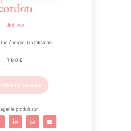
cordon
dinh van
Une énergie. Un talisman.
780
€
roduit m'intéresse
ager le produit sur