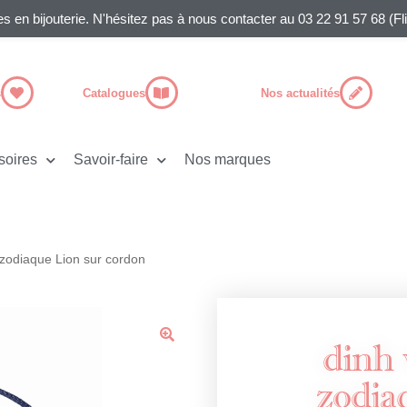
es en bijouterie. N'hésitez pas à nous contacter au 03 22 91 57 68 (F
s
Catalogues
Nos actualités
soires
Savoir-faire
Nos marques
 zodiaque Lion sur cordon
dinh 
🔍
zodia