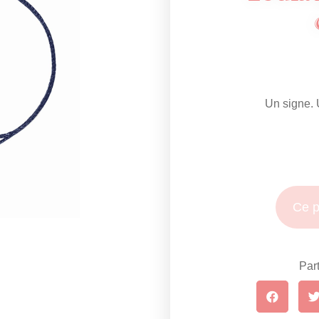
Un signe. 
Ce p
Part