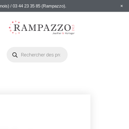
+
linois) / 03 44 23 35 85 (Rampazzo).