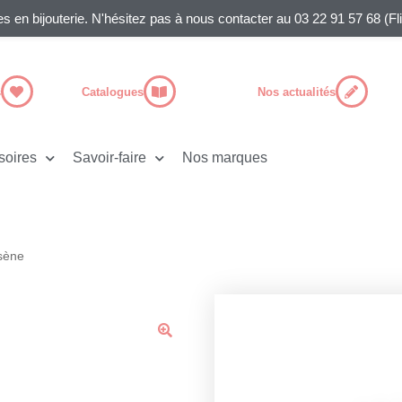
es en bijouterie. N'hésitez pas à nous contacter au 03 22 91 57 68 (F
s
Catalogues
Nos actualités
soires
Savoir-faire
Nos marques
sène
🔍