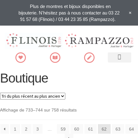
Plus de montres et bijoux disponibles en
+
bijouterie. N'hésitez pas à nous contacter au 03 22
91 57 68 (Flinois) / 03 44 23 35 85 (Rampazzo).
Recherche de produits
Boutique
Affichage de 733–744 sur 758 résultats
1
2
3
…
59
60
61
62
63
64